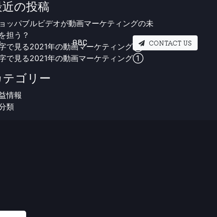
最近の投稿
ョッパブルビデオが動画マーケティングの未
を担う？
e
ABC
CONTACT US
字で見る2021年の動画マーケティング②
字で見る2021年の動画マーケティング①
カテゴリー
益情報
分類