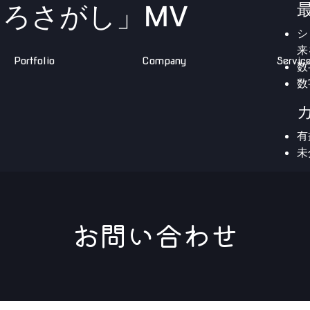
「こころさがし」MV
シ
来
Portfolio
Company
Servic
数
数
有
未
お問い合わせ